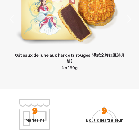
纯
Gâteaux de lune aux haricots rouges (港式金牌红豆沙月
饼)
4 x 180g
9
9
Magasins
Boutiques traiteur