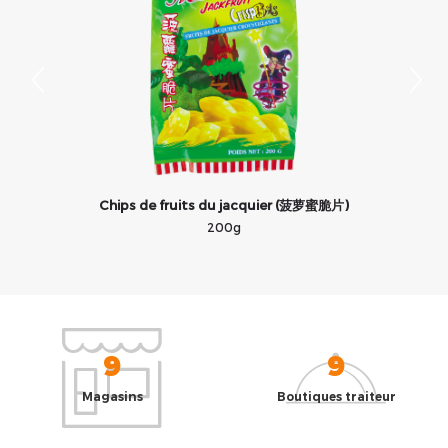
Chips de fruits du jacquier (菠萝蜜脆片)
200g
9
9
Magasins
Boutiques traiteur