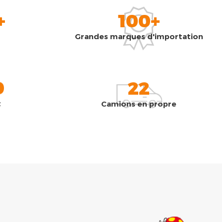
+
100+
Grandes marques d'importation
0
22
t
Camions en propre