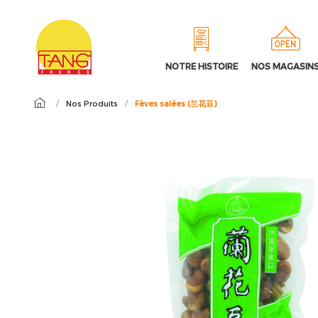
NOTRE HISTOIRE
NOS MAGASIN
/
Nos Produits
/
Fèves salées (兰花豆)