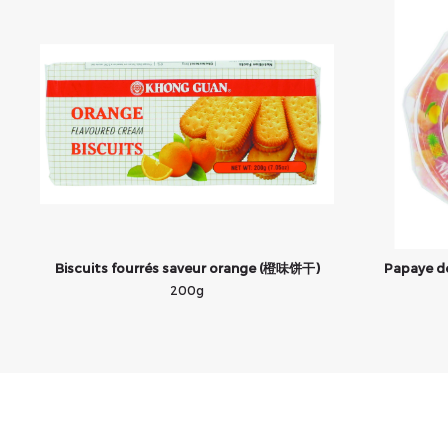
Biscuits fourrés saveur orange (橙味饼干)
Papaye d
200g