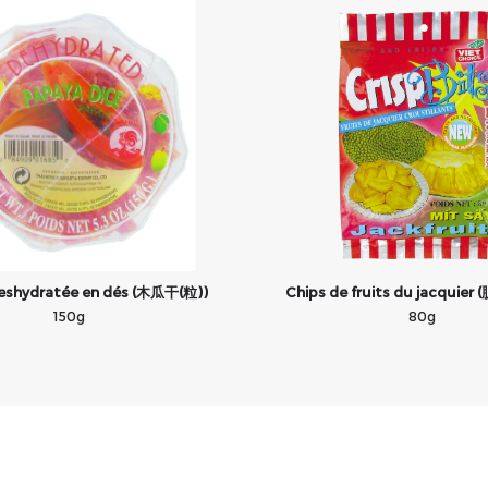
eshydratée en dés (木瓜干(粒))
Chips de fruits du jacquie
150g
80g