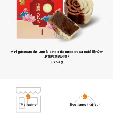
Mini gâteaux de lune à la noix de coco et au café (港式金
牌生椰拿铁月饼)
4 x 50 g
9
9
Magasins
Boutiques traiteur