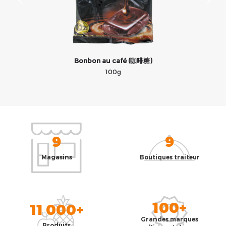
Bonbon au café (咖啡糖)
100g
9
9
Magasins
Boutiques traiteur
100+
11 000+
Grandes marques
Produits