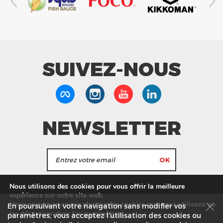
SUIVEZ-NOUS
NEWSLETTER
J'accepte de recevoir les actualités et les
Nous utilisons des cookies pour vous offrir la meilleure
informations de Tang Frères.
expérience sur notre site web.
Vous pouvez en savoir plus sur les cookies que nous utilisons ou
En poursuivant votre navigation sans modifier vos
les
paramètres
.
les désactiver dans
Nos Magasins
Service commercial
Recrutement
paramètres, vous acceptez l’utilisation des cookies ou