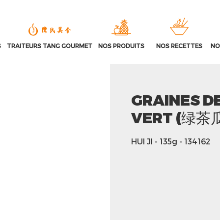
S
TRAITEURS TANG GOURMET
NOS PRODUITS
NOS RECETTES
NO
GRAINES D
VERT (绿茶
HUI JI
- 135g
- 134162