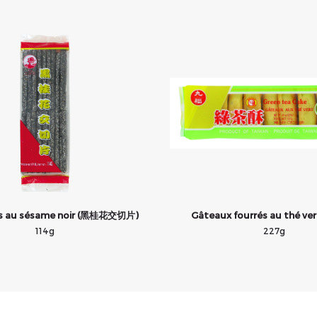
es au sésame noir (黑桂花交切片)
Gâteaux fourrés au thé ve
114g
227g