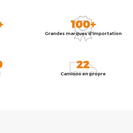
+
100+
Grandes marques d'importation
0
22
t
Camions en propre