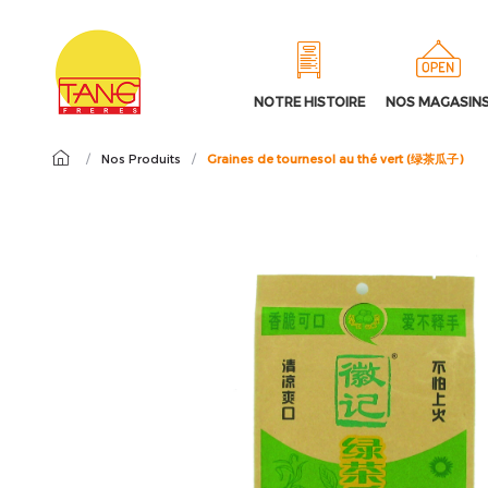
NOTRE HISTOIRE
NOS MAGASIN
/
Nos Produits
/
Graines de tournesol au thé vert (绿茶瓜子)