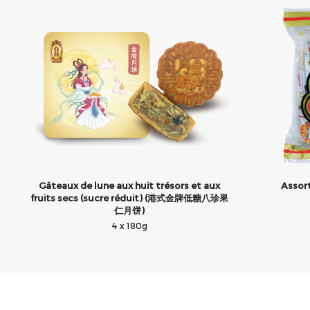
Gâteaux de lune aux huit trésors et aux
Assor
fruits secs (sucre réduit) (港式金牌低糖八珍果
仁月饼)
4 x 180g