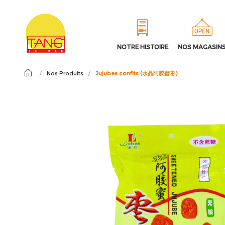
NOTRE HISTOIRE
NOS MAGASIN
/
Nos Produits
/
Jujubes confits (水晶阿胶蜜枣)