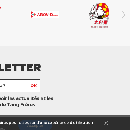
LETTER
ir les actualités et les
 de Tang Frères.
ires pour disposer d’une expérience d’utilisation
Accepter
es
.
s légales