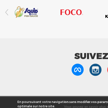
SUIVE
Nous utilisons des cookies po
En poursuivant votre navigation sans modifier vos paramè
optimale sur notre site.
Vous pouvez en savoir plus s
Nos Mag