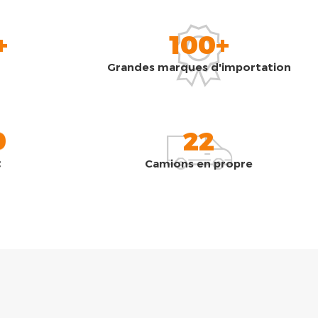
+
100+
Grandes marques d'importation
0
22
t
Camions en propre