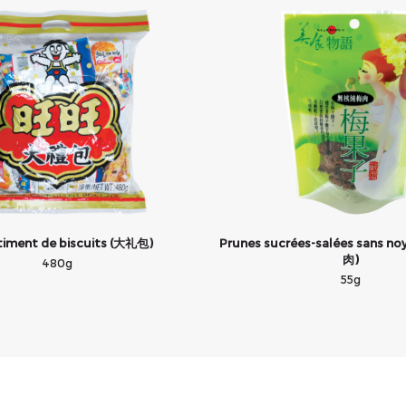
timent de biscuits (大礼包)
Prunes sucrées-salées sans 
肉)
480g
55g