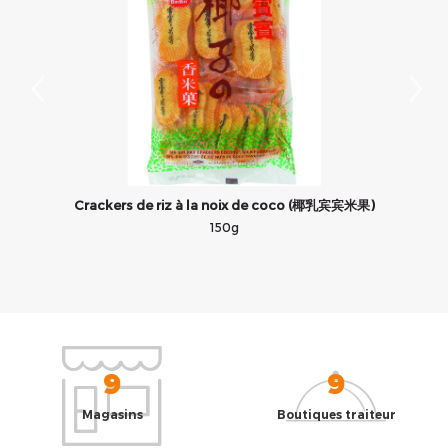
Crackers de riz à la noix de coco (椰乳宾宾米果)
150g
9
9
Magasins
Boutiques traiteur