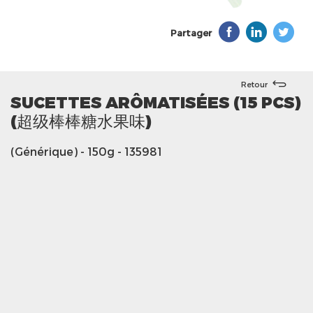
Partager
Retour
SUCETTES ARÔMATISÉES (15 PCS)
(超级棒棒糖水果味)
(Générique)
- 150g
- 135981