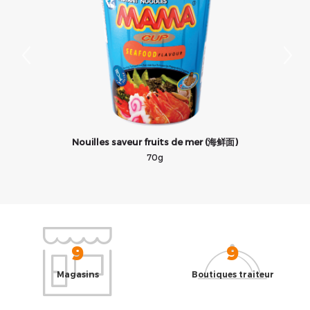
)
Nouilles saveur fruits de mer (海鲜面)
70g
9
9
Magasins
Boutiques traiteur