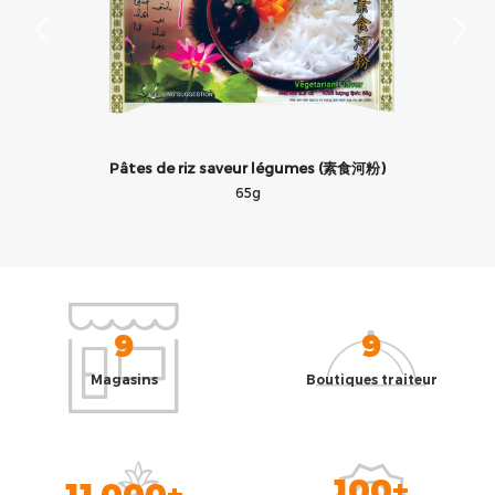
Pâtes de riz saveur légumes (素食河粉)
65g
9
9
Magasins
Boutiques traiteur
100+
11 000+