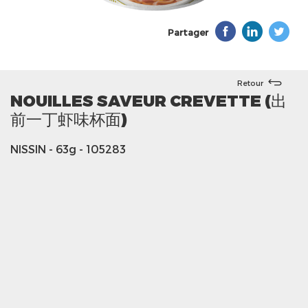
Partager
Retour
NOUILLES SAVEUR CREVETTE (出
前一丁虾味杯面)
NISSIN
- 63g
- 105283