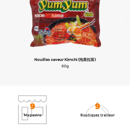
Nouilles saveur Kimchi (泡菜拉面)
60g
9
9
Magasins
Boutiques traiteur