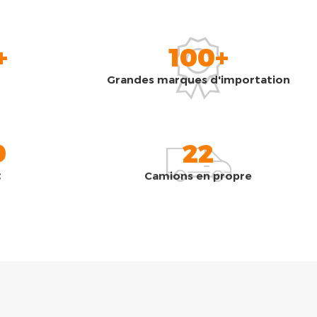
+
100+
Grandes marques d'importation
0
22
t
Camions en propre