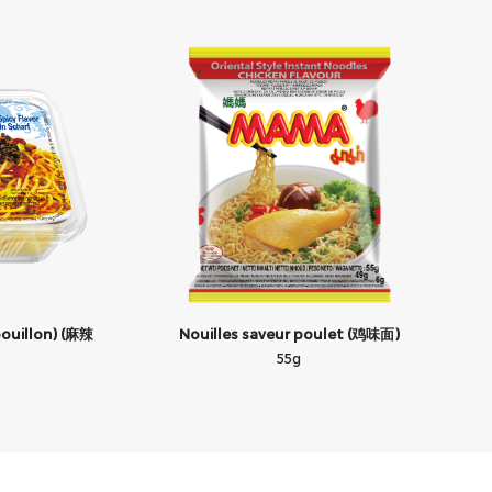
bouillon) (麻辣
Nouilles saveur poulet (鸡味面)
55g