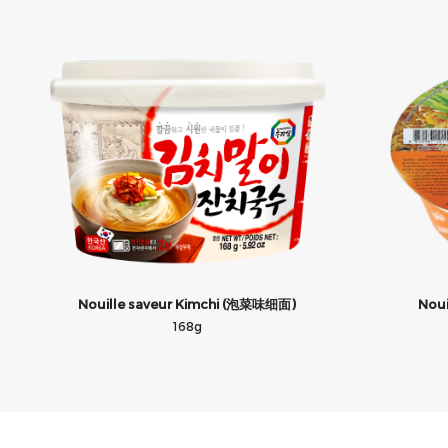
Nouille saveur Kimchi (泡菜味细面)
Noui
168g