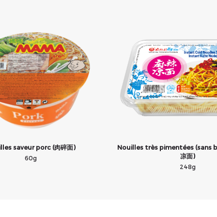
lles saveur porc (肉碎面)
Nouilles très pimentées (sans 
凉面)
60g
248g