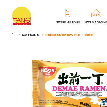
NOTRE HISTOIRE
NOS MAGASIN
/
Nos Produits
/
Nouilles saveur curry (出前一丁咖喱面)