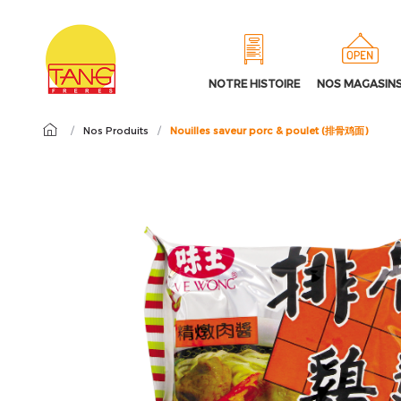
NOTRE HISTOIRE
NOS MAGASIN
/
Nos Produits
/
Nouilles saveur porc & poulet (排骨鸡面)