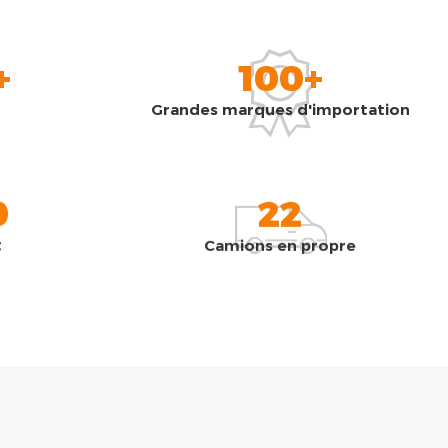
+
100+
Grandes marques d'importation
0
22
t
Camions en propre