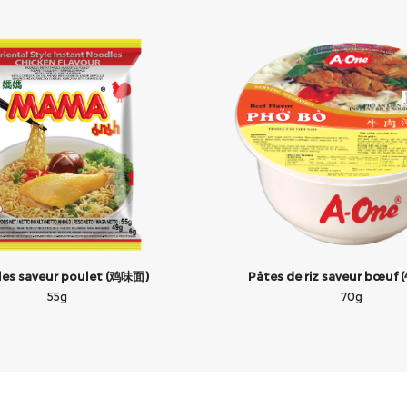
les saveur poulet (鸡味面)
Pâtes de riz saveur bœu
55g
70g