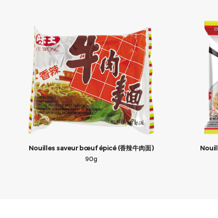
Nouilles saveur bœuf épicé (香辣牛肉面)
Nouil
90g