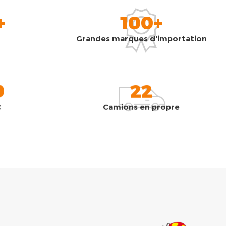
+
100+
Grandes marques d'importation
0
22
t
Camions en propre