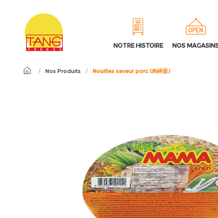
NOTRE HISTOIRE
NOS MAGASIN
/
Nos Produits
/
Nouilles saveur porc (肉碎面)