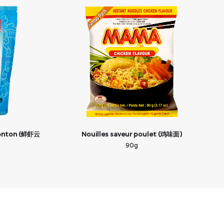
 wonton (鲜虾云
Nouilles saveur poulet (鸡味面)
90g