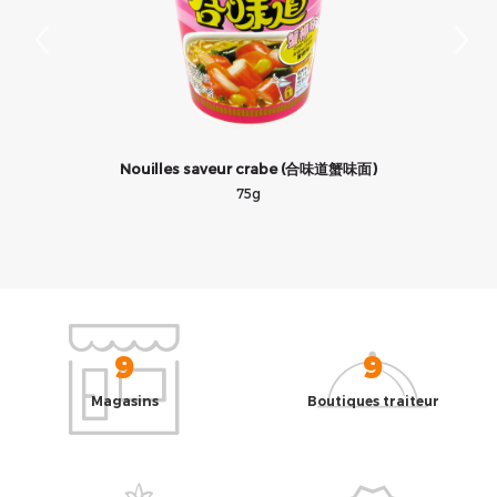
Nouilles saveur crabe (合味道蟹味面)
75g
9
9
Magasins
Boutiques traiteur