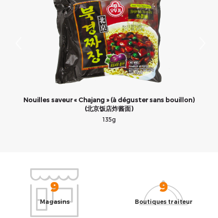
带
Nouilles saveur « Chajang » (à déguster sans bouillon)
(北京饭店炸酱面)
135g
9
9
Magasins
Boutiques traiteur