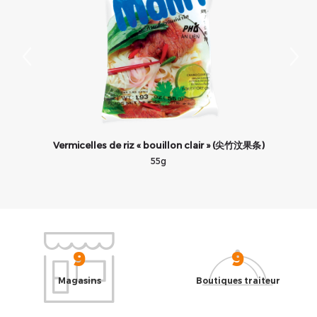
Vermicelles de riz « bouillon clair » (尖竹汶果条)
55g
9
9
Magasins
Boutiques traiteur