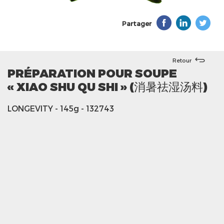
Partager
Retour
PRÉPARATION POUR SOUPE
« XIAO SHU QU SHI » (消暑祛湿汤料)
LONGEVITY
- 145g
- 132743