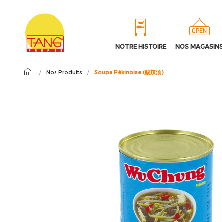
NOTRE HISTOIRE
NOS MAGASIN
/
Nos Produits
/
Soupe Pékinoise (酸辣汤)