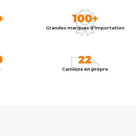
+
100+
Grandes marques d'importation
0
22
t
Camions en propre