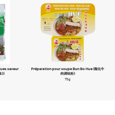
gues saveur
Préparation pour soupe Bun Bo Hue (顺化牛
))
肉调味粉)
75g