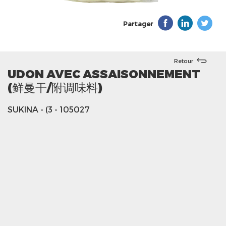
Partager
Retour
UDON AVEC ASSAISONNEMENT
(鲜曼干/附调味料)
SUKINA
- (3
- 105027