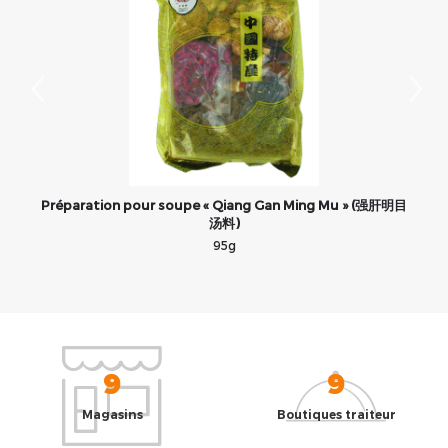
Préparation pour soupe « Qiang Gan Ming Mu » (强肝明目
汤料)
95g
9
9
Magasins
Boutiques traiteur