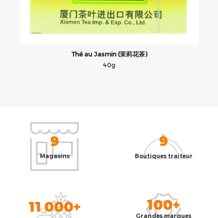
Thé au Jasmin (茉莉花茶)
40g
9
9
Magasins
Boutiques traiteur
100+
11 000+
Grandes marques