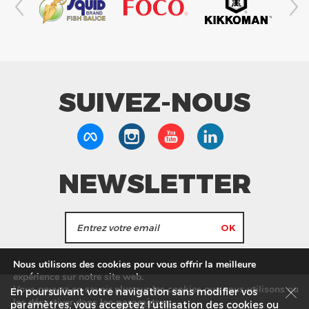
SUIVEZ-NOUS
NEWSLETTER
J'accepte de recevoir les actualités et les
Nous utilisons des cookies pour vous offrir la meilleure
informations de Tang Frères.
expérience sur notre site web.
Vous pouvez en savoir plus sur les cookies que nous utilisons ou
En poursuivant votre navigation sans modifier vos
les
paramètres
.
les désactiver dans
Nos Magasins
Service commercial
Recrutement
paramètres, vous acceptez l’utilisation des cookies ou