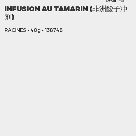
Retour
INFUSION AU TAMARIN (非洲酸子冲
剂)
RACINES
- 40g
- 138748