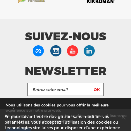
SUIVEZ-NOUS
NEWSLETTER
J'accepte de recevoir les actualités et les
Nous utilisons des cookies pour vous offrir la meilleure
informations de Tang Frères.
expérience sur notre site web.
Vous pouvez en savoir plus sur les cookies que nous utilisons ou
En poursuivant votre navigation sans modifier vos
les
paramètres
.
les désactiver dans
Nos Magasins
Service commercial
Recrutement
paramètres, vous acceptez l’utilisation des cookies ou
technologies similaires pour disposer d’une expérience
Plan du site
Mentions légales