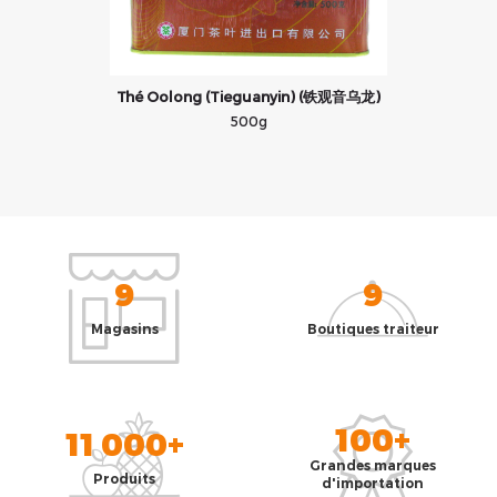
l
Thé Oolong (Tieguanyin) (铁观音乌龙)
500g
9
9
Magasins
Boutiques traiteur
100+
11 000+
Grandes marques
Produits
d'importation