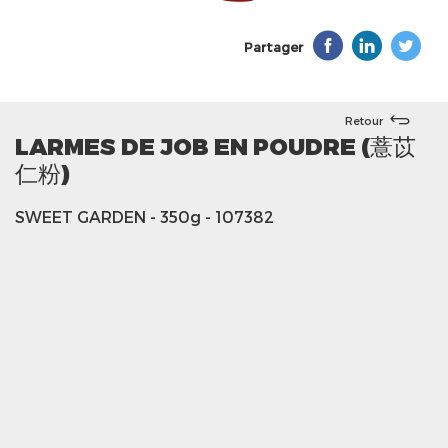
Partager
Retour
LARMES DE JOB EN POUDRE (薏苡
仁粉)
SWEET GARDEN
- 350g
- 107382