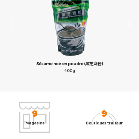
Sésame noir en poudre (黑芝麻粉)
400g
9
9
Magasins
Boutiques traiteur