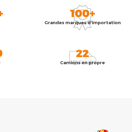
+
100+
Grandes marques d'importation
0
22
t
Camions en propre