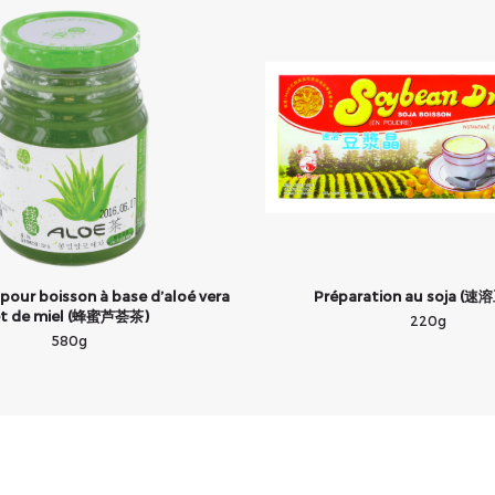
pour boisson à base d’aloé vera
Préparation au soja (
t de miel (蜂蜜芦荟茶)
220g
580g