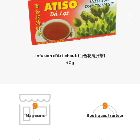
Infusion d’Artichaut (百合花清肝茶)
40g
9
9
Magasins
Boutiques traiteur