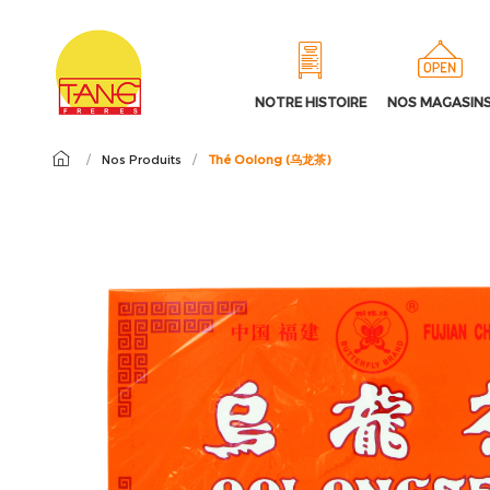
NOTRE HISTOIRE
NOS MAGASIN
/
Nos Produits
/
Thé Oolong (乌龙茶)