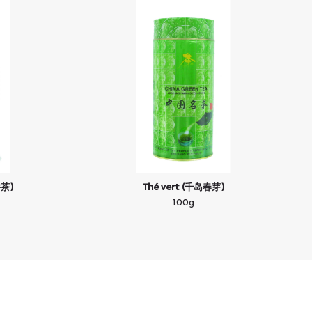
井茶)
Thé vert (千岛春芽)
100g