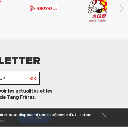
LETTER
ir les actualités et les
 de Tang Frères.
ires pour disposer d’une expérience d’utilisation
Accepter
es
.
s légales