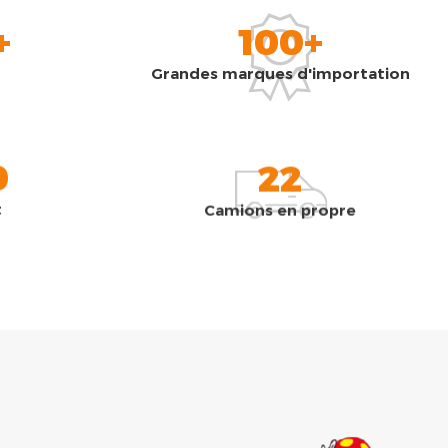
+
100+
Grandes marques d'importation
0
22
t
Camions en propre