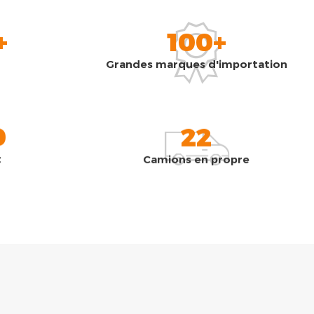
+
100+
Grandes marques d'importation
0
22
t
Camions en propre