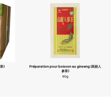
花茶)
Préparation pour boisson au ginseng (高丽人
参茶)
90g