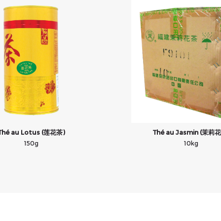
Thé au Lotus (莲花茶)
Thé au Jasmin (茉莉
150g
10kg