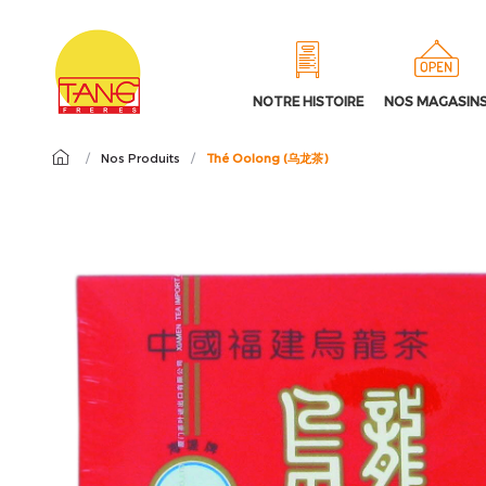
NOTRE HISTOIRE
NOS MAGASIN
/
Nos Produits
/
Thé Oolong (乌龙茶)