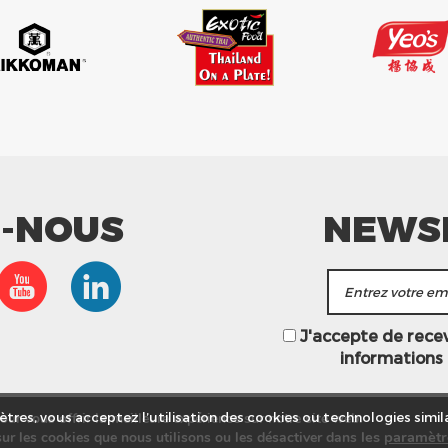
Z-NOUS
NEWS
J'accepte de recevo
informations
ur vous offrir la meilleure expérience sur notre site web.
tres, vous acceptez l’utilisation des cookies ou technologies simila
les
paramètr
ur les cookies que nous utilisons ou les désactiver dans
asins
Service commercial
Recrutement
Plan du site
Mention