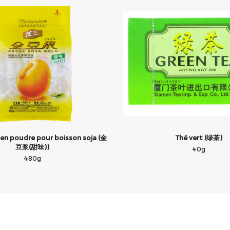
 en poudre pour boisson soja (金
Thé vert (绿茶)
豆浆(甜味))
40g
480g