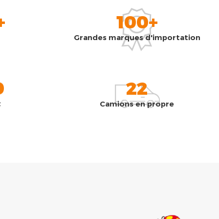
+
100+
Grandes marques d'importation
0
22
t
Camions en propre