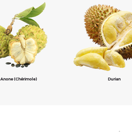
Anone (Chérimole)
Durian