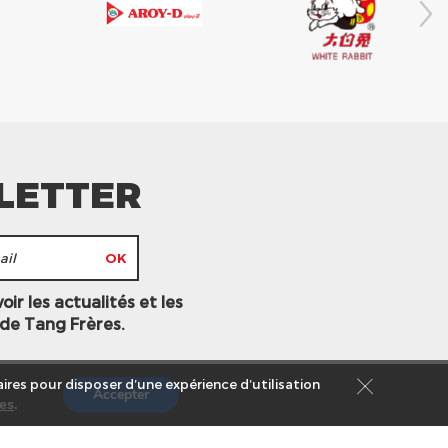
LETTER
ir les actualités et les
 de Tang Frères.
ires pour disposer d’une expérience d’utilisation
Accepter
es
.
s légales