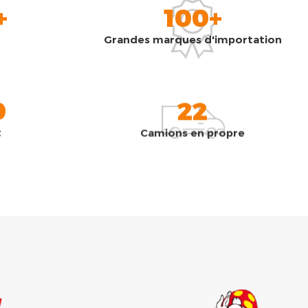
+
100+
Grandes marques d'importation
0
22
t
Camions en propre