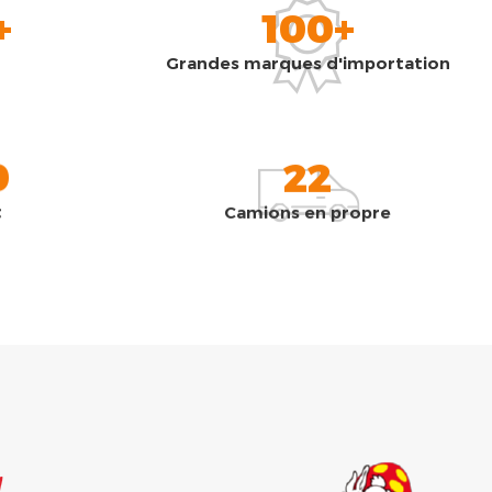
+
100+
Grandes marques d'importation
0
22
t
Camions en propre