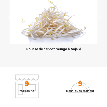
Pousse de haricot mungo (« Soja »)
9
9
Magasins
Boutiques traiteur