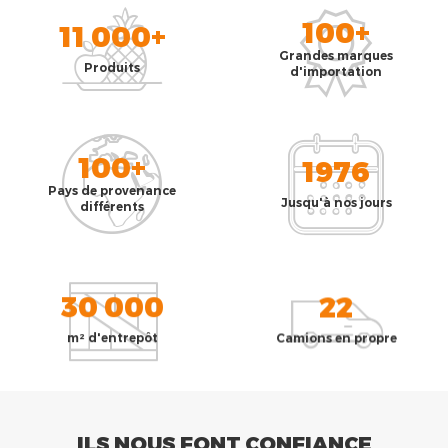
100+
11 000+
Grandes marques
Produits
d'importation
100+
1976
Pays de provenance
Jusqu'à nos jours
différents
30 000
22
m² d'entrepôt
Camions en propre
ILS NOUS FONT CONFIANCE