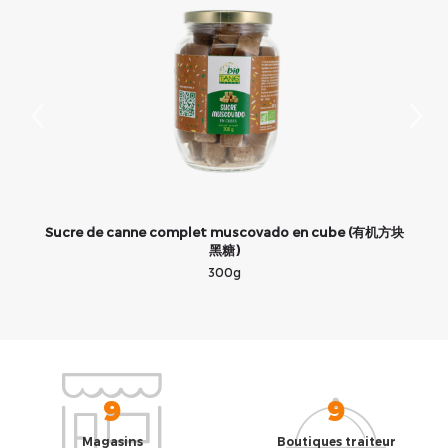
有机
Sucre de canne complet muscovado en cube (有机方块
S
黑糖)
300g
9
9
Magasins
Boutiques traiteur