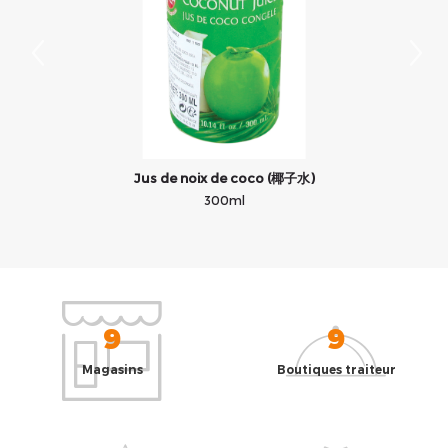
Jus de noix de coco (椰子水)
300ml
9
9
Magasins
Boutiques traiteur