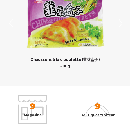
Chaussons à la ciboulette (韭菜盒子)
480g
9
9
Magasins
Boutiques traiteur