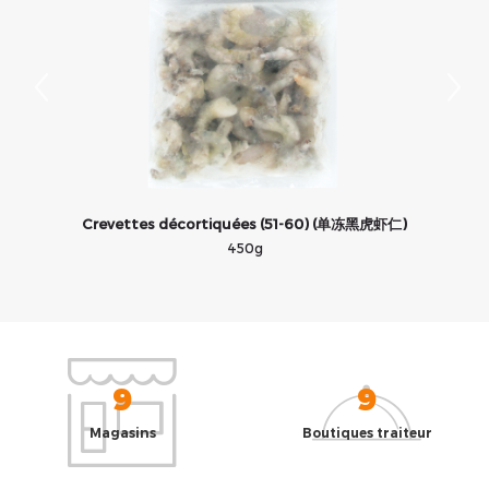
Crevettes décortiquées (51-60) (单冻黑虎虾仁)
450g
9
9
Magasins
Boutiques traiteur