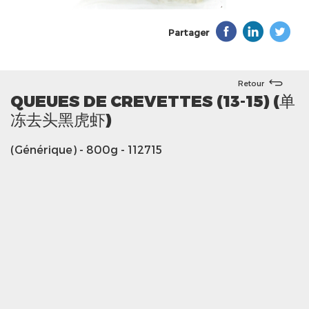
Partager
Retour
QUEUES DE CREVETTES (13-15) (单
冻去头黑虎虾)
(Générique)
- 800g
- 112715