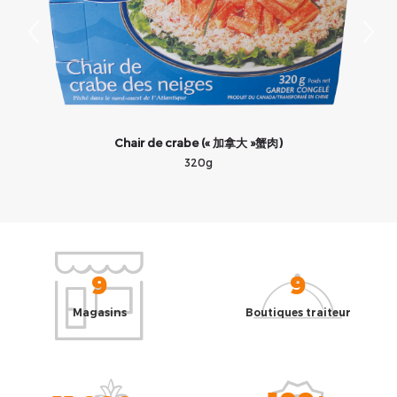
)
Chair de crabe (« 加拿大 »蟹肉)
320g
9
9
Magasins
Boutiques traiteur