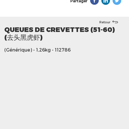
Partager
Retour
QUEUES DE CREVETTES (51-60)
(去头黑虎虾)
(Générique)
- 1,26kg
- 112786