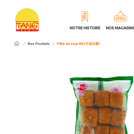
NOTRE HISTOIRE
NOS MAGASIN
/
Nos Produits
/
Pâte de soja frit (方油豆腐)