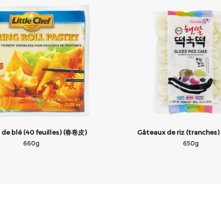
s de blé (40 feuilles) (春卷皮)
Gâteaux de riz (tranches
660g
650g