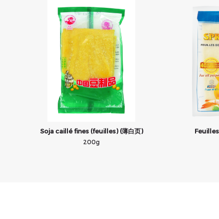
Soja caillé fines (feuilles) (薄白页)
Feuille
200g