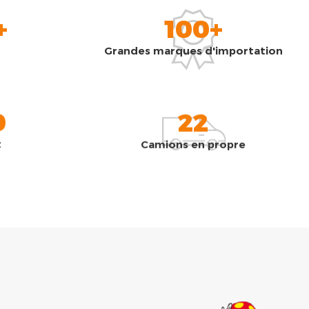
+
100+
Grandes marques d'importation
0
22
t
Camions en propre