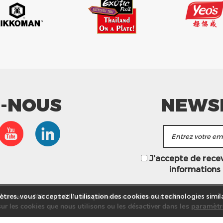
Z-NOUS
NEWS
J'accepte de recevo
informations
ur vous offrir la meilleure expérience sur notre site web.
tres, vous acceptez l’utilisation des cookies ou technologies simila
les
paramètr
ur les cookies que nous utilisons ou les désactiver dans
asins
Service commercial
Recrutement
Plan du site
Mention
© Tang Frères 2026