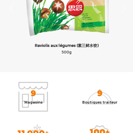
Raviolis aux légumes (素三鲜水饺)
500g
9
9
Magasins
Boutiques traiteur
100+
11 000+