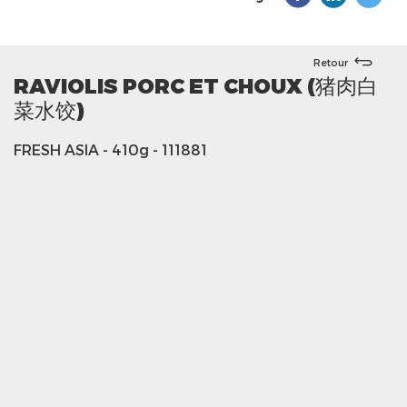
Retour
RAVIOLIS PORC ET CHOUX (猪肉白
菜水饺)
FRESH ASIA
- 410g
- 111881