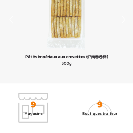
Pâtés impériaux aux crevettes (虾肉春卷棒)
500g
9
9
Magasins
Boutiques traiteur