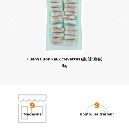
« Banh Cuon » aux crevettes (越式虾粉卷)
1kg
9
9
Magasins
Boutiques traiteur