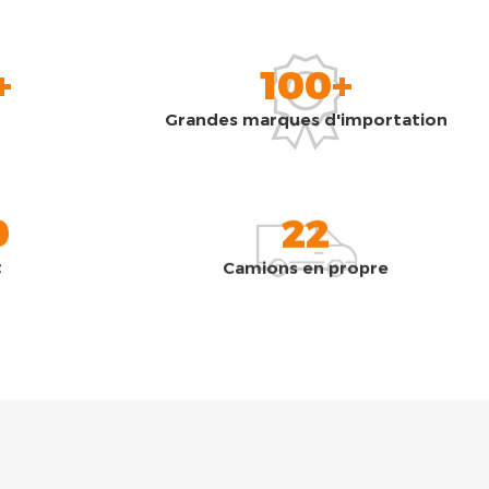
+
100+
Grandes marques d'importation
0
22
t
Camions en propre