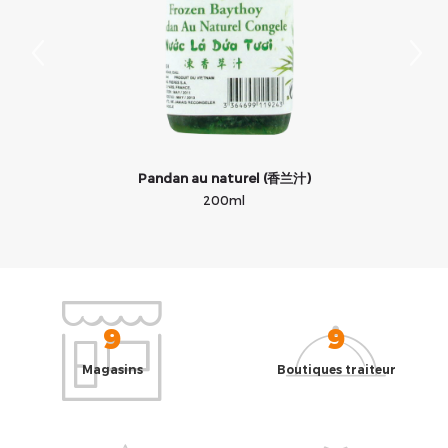
Pandan au naturel (香兰汁)
200ml
9
9
Magasins
Boutiques traiteur