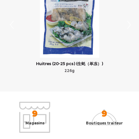
Huitres (20-25 pcs) (生蚝（单冻）)
226g
9
9
Magasins
Boutiques traiteur