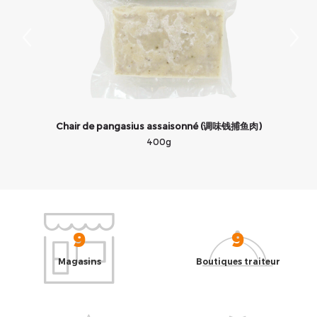
Chair de pangasius assaisonné (调味钱捕鱼肉)
400g
9
9
Magasins
Boutiques traiteur