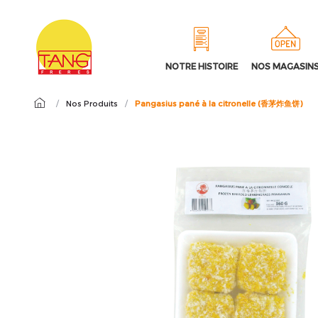
NOTRE HISTOIRE
NOS MAGASIN
/
Nos Produits
/
Pangasius pané à la citronelle (香茅炸鱼饼)