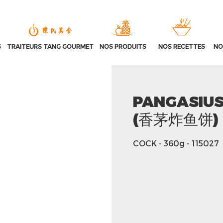
S
TRAITEURS TANG GOURMET
NOS PRODUITS
NOS RECETTES
NO
PANGASIUS
(香茅炸鱼饼)
COCK
- 360g
- 115027