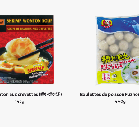
ton aux crevettes (鲜虾馄饨汤)
Boulettes de poisson Fuz
145g
440g