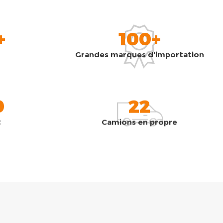
+
100+
Grandes marques d'importation
0
22
t
Camions en propre