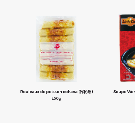
Rouleaux de poisson cohana (竹轮卷)
Soupe Won
250g