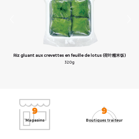
鲜
Riz gluant aux crevettes en feuille de lotus (荷叶糯米饭)
P
320g
9
9
Magasins
Boutiques traiteur