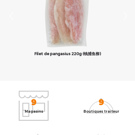
Filet de pangasius 220g (钱捕鱼柳)
9
9
Magasins
Boutiques traiteur