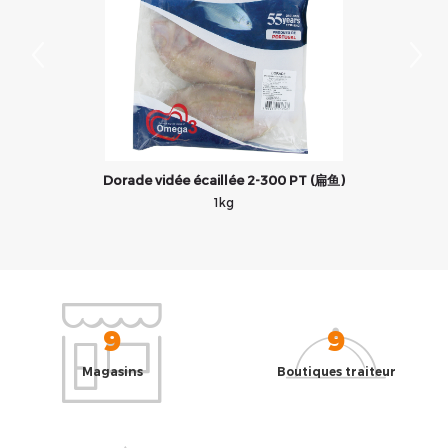
Dorade vidée écaillée 2-300 PT (扁鱼)
1kg
9
9
Magasins
Boutiques traiteur