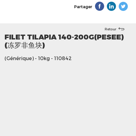
Partager
Retour
FILET TILAPIA 140-200G(PESEE)
(冻罗非鱼块)
(Générique)
- 10kg
- 110842