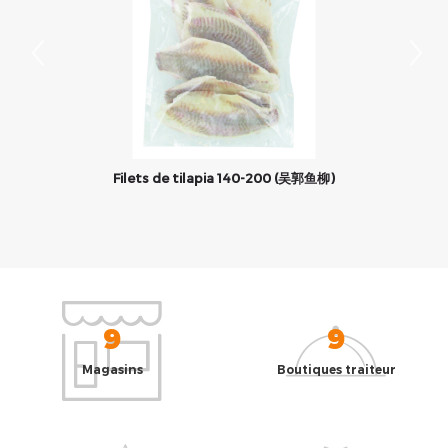
Filets de tilapia 140-200 (吴郭鱼柳)
9
9
Magasins
Boutiques traiteur