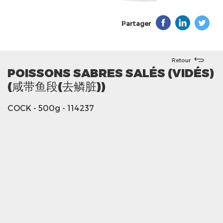
Partager
Retour
POISSONS SABRES SALÉS (VIDÉS)
(咸带鱼段(去鳞脏))
COCK
- 500g
- 114237