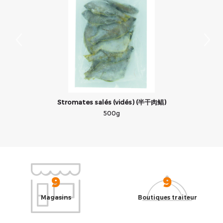
Stromates salés (vidés) (半干肉鲳)
500g
9
9
Magasins
Boutiques traiteur