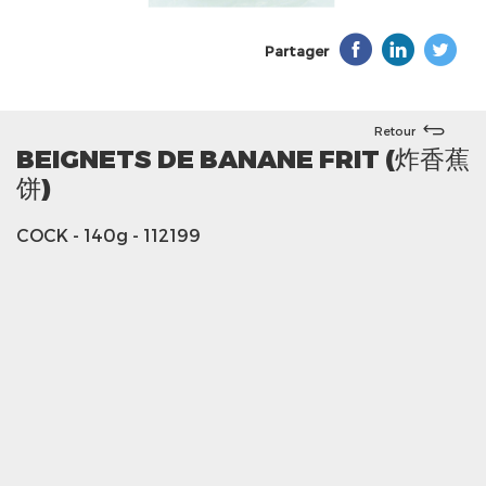
Partager
Retour
BEIGNETS DE BANANE FRIT (炸香蕉
饼)
COCK
- 140g
- 112199