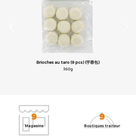
Brioches au taro (9 pcs) (芋蓉包)
B
360g
9
9
Magasins
Boutiques traiteur